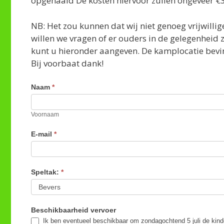
opgehaald De kosten hiervoor zullen ongeveer €
NB: Het zou kunnen dat wij niet genoeg vrijwill
willen we vragen of er ouders in de gelegenheid z
kunt u hieronder aangeven. De kamplocatie bevin
Bij voorbaat dank!
Inschrijving
Naam
*
Voornaam
Jubileumkamp
2026
Voornaam
E-mail
*
Speltak:
*
Beschikbaarheid vervoer
Ik ben eventueel beschikbaar om zondagochtend 5 juli de kind