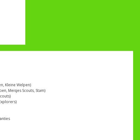
n, Kleine Welpen)
en, Meisjes Scouts, Stam)
couts)
Explorers)
anties