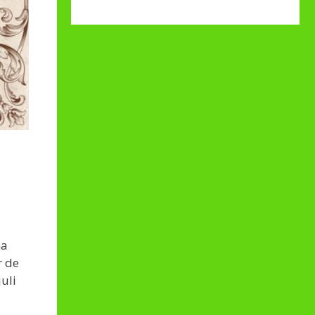
ma
r de
uli