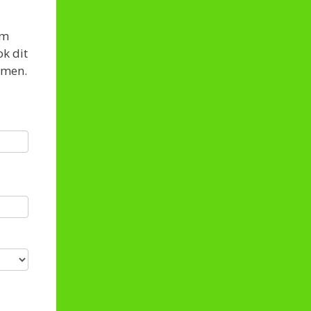
om
ok dit
mmen.