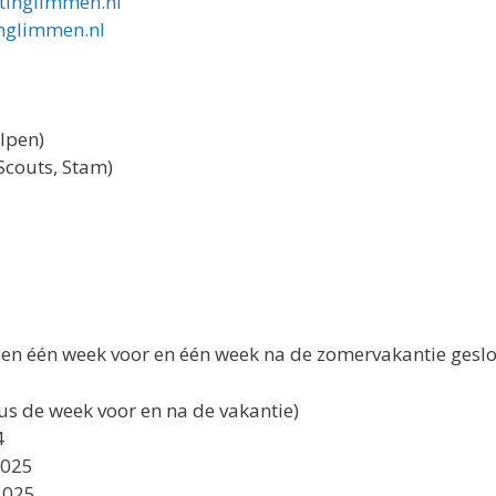
inglimmen.nl
nglimmen.nl
lpen)
Scouts, Stam)
 en één week voor en één week na de zomervakantie geslo
us de week voor en na de vakantie)
4
2025
2025