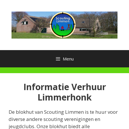
Ga
naar
de
inhoud
Menu
Informatie Verhuur
Limmerhonk
De blokhut van Scouting Limmen is te huur voor
diverse andere scouting verenigingen en
jeugdclubs. Onze blokhut biedt alle