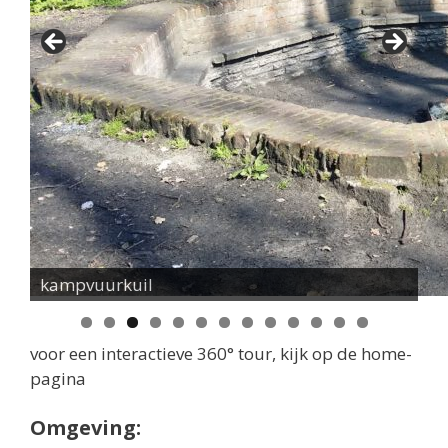
kampvuurkuil
0
1
2
3
voor een interactieve 360° tour, kijk op de home-
pagina
Omgeving: