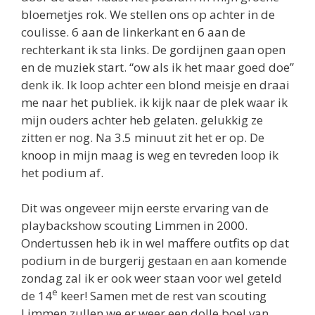
bloemetjes rok. We stellen ons op achter in de
coulisse. 6 aan de linkerkant en 6 aan de
rechterkant ik sta links. De gordijnen gaan open
en de muziek start. “ow als ik het maar goed doe”
denk ik. Ik loop achter een blond meisje en draai
me naar het publiek. ik kijk naar de plek waar ik
mijn ouders achter heb gelaten. gelukkig ze
zitten er nog. Na 3.5 minuut zit het er op. De
knoop in mijn maag is weg en tevreden loop ik
het podium af.
Dit was ongeveer mijn eerste ervaring van de
playbackshow scouting Limmen in 2000.
Ondertussen heb ik in wel maffere outfits op dat
podium in de burgerij gestaan en aan komende
zondag zal ik er ook weer staan voor wel geteld
e
de 14
keer! Samen met de rest van scouting
Limmen zullen we er weer een dolle boel van