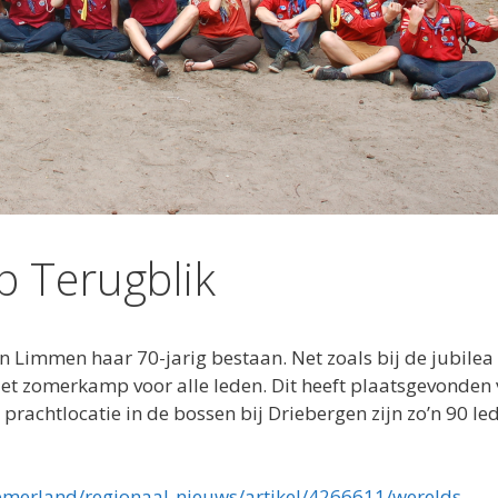
p Terugblik
n Limmen haar 70-jarig bestaan. Net zoals bij de jubilea 
zet zomerkamp voor alle leden. Dit heeft plaatsgevonden
prachtlocatie in de bossen bij Driebergen zijn zo’n 90 le
nemerland/regionaal-nieuws/artikel/4266611/werelds-