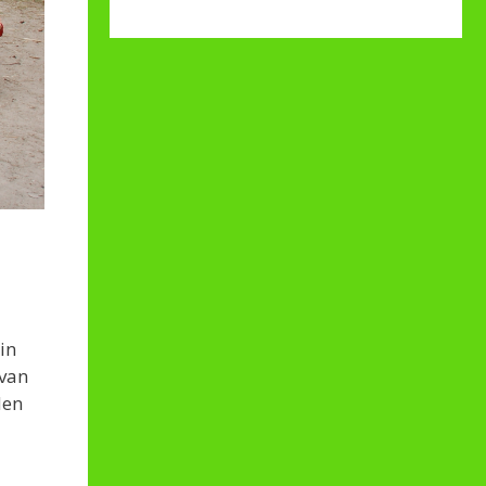
in
 van
den